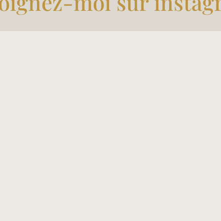
oignez-moi sur insta
de confidentialité, en garantissant la conformité avec les réglementat
Suivre sur Instagram
’atelier mozin c’est aus