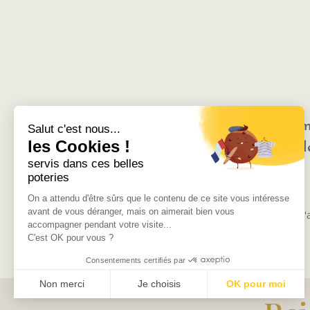
Toutes mes pièces sont en céram
Salut c'est nous...
les Cookies !
Elles peuvent donc comporter de 
servis dans ces belles
poteries
Aucun résultat
On a attendu d'être sûrs que le contenu de ce site vous intéresse
avant de vous déranger, mais on aimerait bien vous
La page demandée est introuvable. Essayez d'aff
accompagner pendant votre visite...
C'est OK pour vous ?
Consentements certifiés par
Non merci
Je choisis
OK pour moi
Plateforme de Gestion du Consentement : Personnalisez vos Optio
Axeptio consent